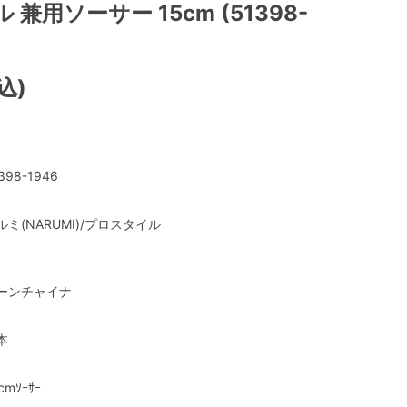
兼用ソーサー 15cm (51398-
込)
398-1946
ルミ(NARUMI)/プロスタイル
ーンチャイナ
本
cmｿｰｻｰ