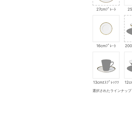
27cmﾌﾟﾚｰﾄ
25
16cmﾌﾟﾚｰﾄ
200
13cmｴｽﾌﾟﾚｯｿｿ
12c
ｰｻｰ
選択されたラインナップ：1