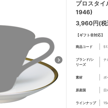
プロスタイル 
1946)
3,960円(税
【ギフト非対応】
商品コード
51
ブランド/シ
ナ
リーズ
素材
ボ
原産国
日
ラインナップ
15