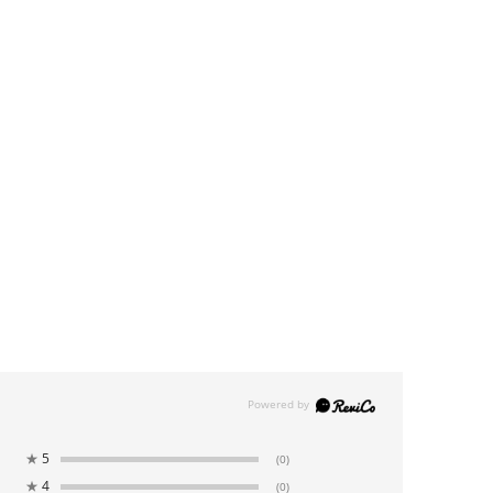
★
5
(0)
★
4
(0)