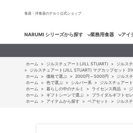
食器・洋食器のナルミ公式ショップ
NARUMI シリーズから探す
業務用食器
アイ
ホーム
>
ジルスチュアート(JILL STUART)
>
ジルスチュア
>
ジルスチュアート(JILL STUART) マグカップセット 310cc
ホーム
>
価格で選ぶ
>
2000円～5000円
>
ジルスチュ
ホーム
>
色で選ぶ
>
シルバー系
>
ジルスチュアート(JI
ホーム
>
暮らしの中のナルミ
>
ライセンス商品
>
ジ
ホーム
>
ギフトシーンで選ぶ
>
ブライダルギフトセ
ホーム
>
アイテムから探す
>
ペアセット
>
ジルスチュ