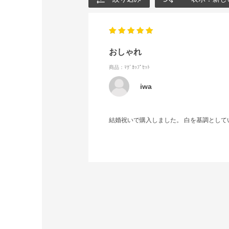
おしゃれ
商品：ﾏｸﾞｶｯﾌﾟｾｯﾄ
iwa
結婚祝いで購入しました。 白を基調として