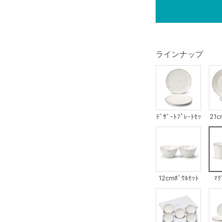
ラインナップ
ﾃﾞｻﾞｰﾄﾌﾟﾚｰﾄｾｯ
21c
ﾄ
12cmﾎﾞｳﾙｾｯﾄ
ﾏｸ