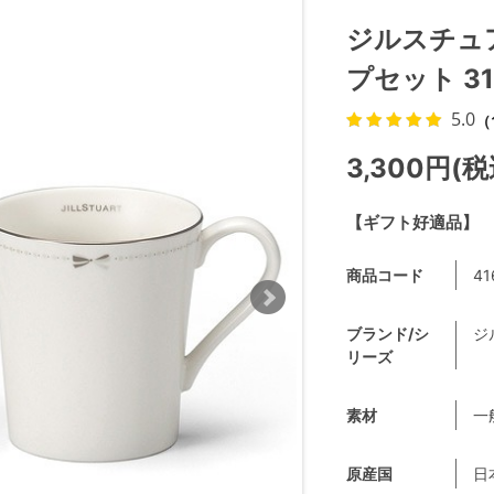
ジルスチュアー
プセット 310
5.0
（
3,300円(税
【ギフト好適品】
商品コード
41
ブランド/シ
ジ
リーズ
素材
一
原産国
日