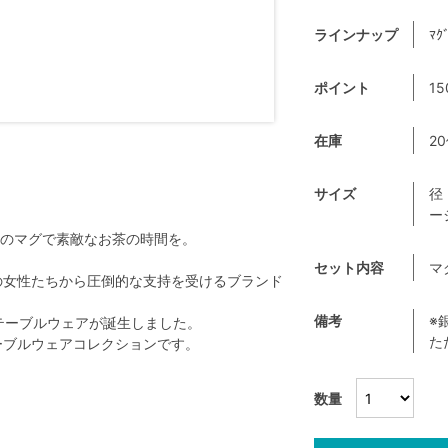
ラインナップ
ﾏｸ
ポイント
15
在庫
2
サイズ
径
ー
のマグで素敵なお茶の時間を。
セット内容
マ
界中の女性たちから圧倒的な支持を受けるブランド
備考
※
テーブルウェアが誕生しました。
た
テーブルウェアコレクションです。
数量