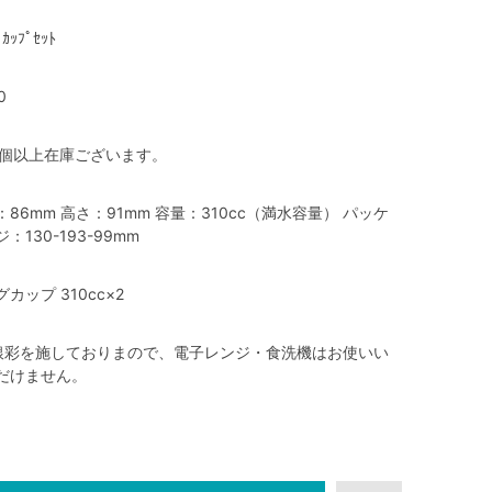
ﾞｶｯﾌﾟｾｯﾄ
0
0個以上在庫ございます。
：86mm 高さ：91mm 容量：310cc（満水容量） パッケ
ジ：130-193-99mm
グカップ 310cc×2
銀彩を施しておりまので、電子レンジ・食洗機はお使いい
だけません。