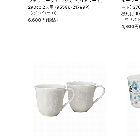
フェリシータ！ マグカップ(アソート)
ルーシー
290cc 2人用 (95586-21799P)
ート) 3
（ﾏｸﾞｶｯﾌﾟ(ｱｿｰﾄ)）
機対応 (96
6,600円(税込)
（ﾏｸﾞｶｯﾌﾟ
4,400円