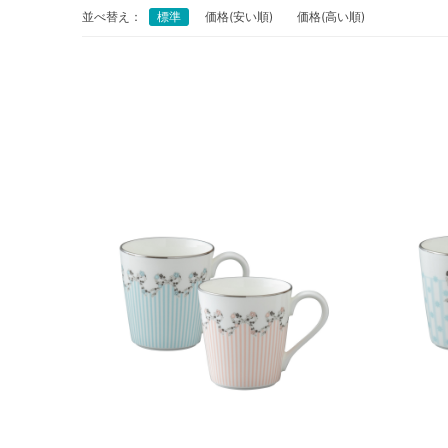
並べ替え：
標準
価格(安い順)
価格(高い順)