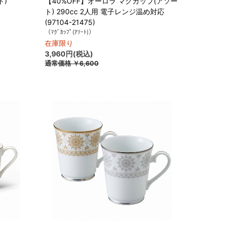
ト)
【40%OFF】オーロラ マグカップ(アソー
ト) 290cc 2人用 電子レンジ温め対応
(97104-21475)
（ﾏｸﾞｶｯﾌﾟ(ｱｿｰﾄ)）
在庫限り
3,960円(税込)
通常価格
￥6,600