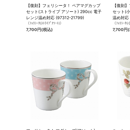
【復刻】フェリシータ！ ペアマグカップ
【復刻】
セット(ストライプ アソート) 290cc 電子
セット(小
レンジ温め対応 (97312-21799)
温め対応 (
（ﾌｪﾘｼｰﾀ(ｽﾄﾗｲﾌﾟｱｿｰﾄ)）
（ﾌｪﾘｼｰﾀ(
7,700円(税込)
7,700円