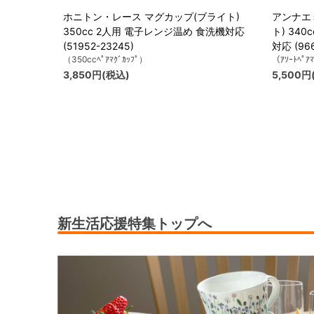
ホニトン・レース マグカップ(ブライト)
アンナエ
350cc 2人用 電子レンジ温め 食洗機対応
ト) 34
(51952-23245)
対応 (966
（350ccﾍﾟｱﾏｸﾞｶｯﾌﾟ）
（ｱｿｰﾄﾍﾟｱ
3,850円(税込)
5,500円
新生活応援特集トップへ