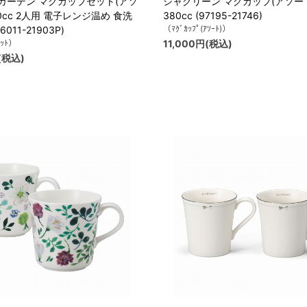
ガーデン マグカップセット(アソ
シャグリーン マグカップ(アソー
70cc 2人用 電子レンジ温め 食洗
380cc (97195-21746)
（ﾏｸﾞｶｯﾌﾟ(ｱｿｰﾄ)）
011-21903P)
ｾｯﾄ）
11,000円(税込)
(税込)