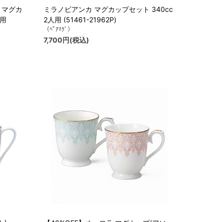
) マグカ
ミラノビアンカ マグカップセット 340cc
人用
2人用 (51461-21962P)
（ﾍﾟｱﾏｸﾞ）
7,700円(税込)