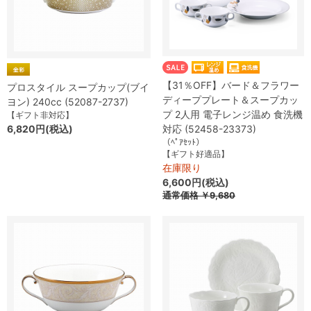
【31％OFF】バード＆フラワー
プロスタイル スープカップ(ブイ
ディーププレート＆スープカッ
ヨン) 240cc (52087-2737)
プ 2人用 電子レンジ温め 食洗機
【ギフト非対応】
6,820円(税込)
対応 (52458-23373)
（ﾍﾟｱｾｯﾄ）
【ギフト好適品】
在庫限り
6,600円(税込)
通常価格
￥9,680