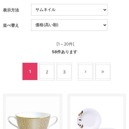
表示方法
並べ替え
[1～20件]
58
件あります
1
2
3