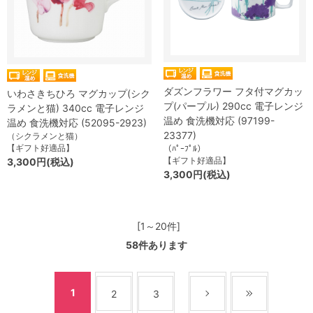
ダズンフラワー フタ付マグカッ
いわさきちひろ マグカップ(シク
プ(パープル) 290cc 電子レンジ
ラメンと猫) 340cc 電子レンジ
温め 食洗機対応 (97199-
温め 食洗機対応 (52095-2923)
23377)
（シクラメンと猫）
【ギフト好適品】
（ﾊﾟｰﾌﾟﾙ）
【ギフト好適品】
3,300円(税込)
3,300円(税込)
[1～20件]
58
件あります
1
2
3