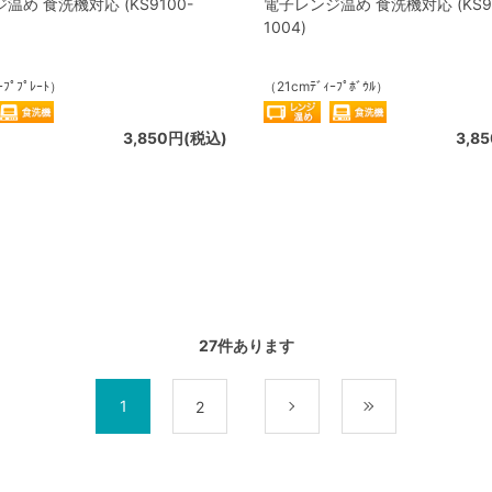
温め 食洗機対応 (KS9100-
電子レンジ温め 食洗機対応 (KS91
1004)
ｰﾌﾟﾌﾟﾚｰﾄ）
（21cmﾃﾞｨｰﾌﾟﾎﾞｳﾙ）
3,850円(税込)
3,8
27
件あります
1
2
次
最後