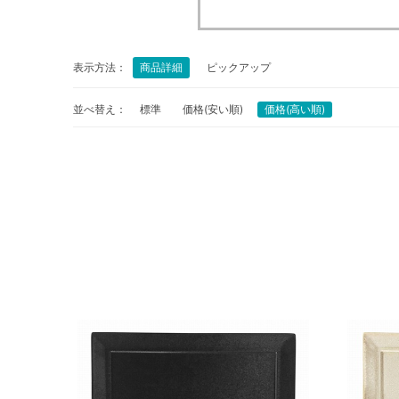
表示方法：
商品詳細
ピックアップ
並べ替え：
標準
価格(安い順)
価格(高い順)