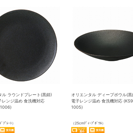
ル ラウンドプレート(黒錆)
オリエンタル ディープボウル(黒錆)
電子レンジ温め 食洗機対応
電子レンジ温め 食洗機対応 (KS91
1006)
1005)
ﾄﾞﾌﾟﾚｰﾄ）
（25cmﾃﾞｨｰﾌﾟﾎﾞｳﾙ）