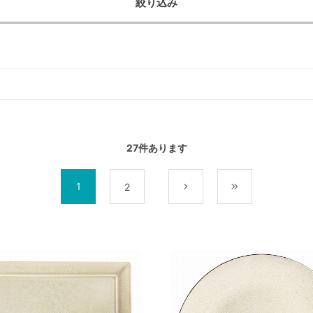
絞り込み
27
件あります
1
2
次
最後