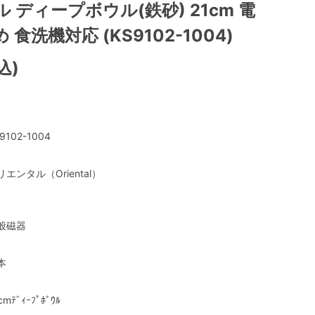
 ディープボウル(鉄砂) 21cm 電
食洗機対応 (KS9102-1004)
込)
9102-1004
リエンタル（Oriental）
般磁器
本
cmﾃﾞｨｰﾌﾟﾎﾞｳﾙ