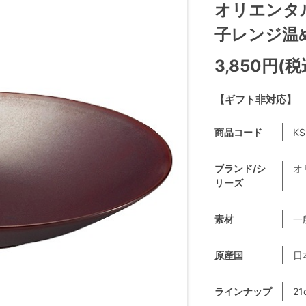
オリエンタル
子レンジ温め 
3,850円(税
【ギフト非対応】
商品コード
KS
ブランド/シ
オ
リーズ
素材
一
原産国
日
ラインナップ
21