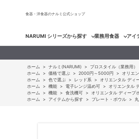
食器・洋食器のナルミ公式ショップ
NARUMI シリーズから探す
業務用食器
アイ
ホーム
>
ナルミ(NARUMI)
>
プロスタイル（業務用）
ホーム
>
価格で選ぶ
>
2000円～5000円
>
オリエンタ
ホーム
>
色で選ぶ
>
レッド系
>
オリエンタル ディープ
ホーム
>
機能
>
電子レンジ温め可
>
オリエンタル ディ
ホーム
>
機能
>
食洗機可
>
オリエンタル ディープボウル
ホーム
>
アイテムから探す
>
プレート・ボウル
>
丸