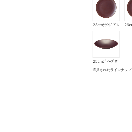
23cmﾗｳﾝﾄﾞﾌﾟﾚ
26c
ｰﾄ
25cmﾃﾞｨｰﾌﾟﾎﾞ
ｳﾙ
選択されたラインナップ：21