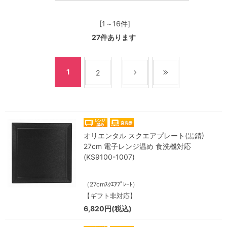
[1～16件]
27
件あります
1
2
オリエンタル スクエアプレート(黒錆)
27cm 電子レンジ温め 食洗機対応
(KS9100-1007)
（27cmｽｸｴｱﾌﾟﾚｰﾄ）
【ギフト非対応】
6,820円(税込)