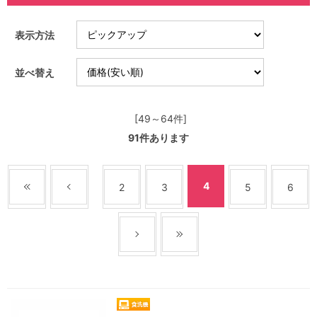
表示方法
並べ替え
[49～64件]
91
件あります
4
2
3
5
6