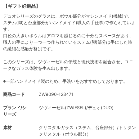
【ギフト好適品】
デュオシリーズのグラスは、ボウル部分がマシンメイド(機械)で、
ステム(脚)と台座部分がハンドメイド(職人の手仕事)で作られていま
す。
口径の大きいボウルはアロマを感じるのに十分なスペースがあり、
職人の手により一つ一つ作られているステム(脚)部分は手にした時
の繊細な感触が格別です。
このシリーズは、ツヴィーゼルの伝統と現代技術を融合させ、ユニ
ークなガラス体験を生み出します。
※一部ハンドメイド製のため、手洗いをおすすめしております。
商品コード
ZW9090-123471
ブランド/シ
ツヴィーゼル(ZWIESEL)/デュオ(DUO)
リーズ
素材
クリスタルガラス（ステム、台座部分）/トリタン
クリスタル（ボウル部分）