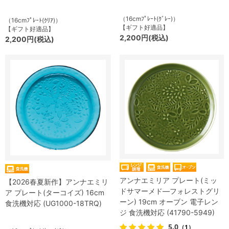
（16cmﾌﾟﾚｰﾄ(ｸﾞﾚｰ)）
（16cmﾌﾟﾚｰﾄ(ｸﾘｱ)）
【ギフト好適品】
【ギフト好適品】
2,200円(税込)
2,200円(税込)
アンナエミリア プレート(ミッ
【2026春夏新作】アンナエミリ
ドサマーメド―フォレストグリ
ア プレート(ターコイズ) 16cm
ーン) 19cm オーブン 電子レン
食洗機対応 (UG1000-18TRQ)
ジ 食洗機対応 (41790-5949)
5.0
（1）