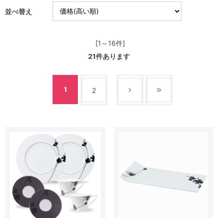
並べ替え
[1～16件]
21
件あります
1
2