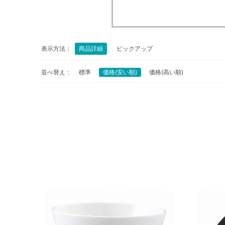
表示方法：
商品詳細
ピックアップ
並べ替え：
標準
価格(安い順)
価格(高い順)