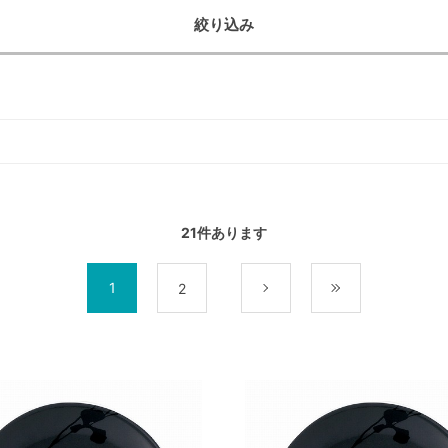
絞り込み
21
件あります
1
2
次
最後