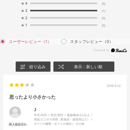
★
4
(0)
★
3
(1)
★
2
(0)
★
1
(0)
ユーザーレビュー
（1）
スタッフレビュー
（0）
絞り込み
表示：新しい順
2026.6.12
思ったより小さかった
J
年代:
40代
性別:
男性
家族構成:
3人以上
用途:
ビジネス利用（飲食店・接客用など）
ギフトの種類（ギフトの場合）:
その他