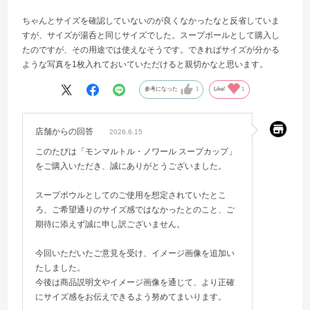
ちゃんとサイズを確認していないのが良くなかったなと反省していま
すが、サイズが湯呑と同じサイズでした。スープボールとして購入し
たのですが、その用途では使えなそうです。できればサイズが分かる
ような写真を1枚入れておいていただけると親切かなと思います。
参考になった
1
Like!
1
店舗からの回答
2026.6.15
このたびは「モンマルトル・ノワール スープカップ」
をご購入いただき、誠にありがとうございました。
スープボウルとしてのご使用を想定されていたとこ
ろ、ご希望通りのサイズ感ではなかったとのこと、ご
期待に添えず誠に申し訳ございません。
今回いただいたご意見を受け、イメージ画像を追加い
たしました。
今後は商品説明文やイメージ画像を通じて、より正確
にサイズ感をお伝えできるよう努めてまいります。