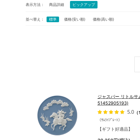
表示方法：
商品詳細
ピックアップ
並べ替え：
標準
価格(安い順)
価格(高い順)
ジャスパー リトルサム
51452905193)
5.0
（
（ｻﾑﾗｲﾌﾟﾚｰﾄ）
【ギフト好適品】