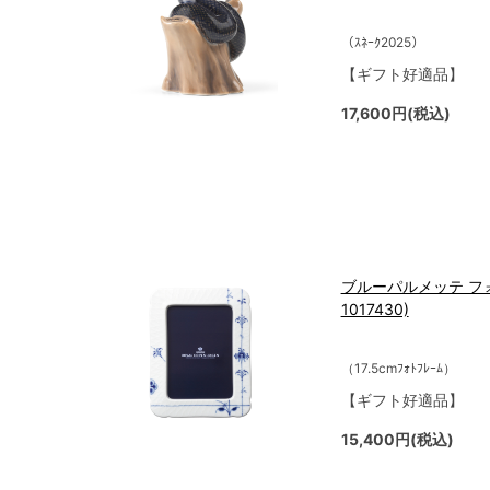
（ｽﾈｰｸ2025）
【ギフト好適品】
17,600円(税込)
ブルーパルメッテ フォト
1017430)
（17.5cmﾌｫﾄﾌﾚｰﾑ）
【ギフト好適品】
15,400円(税込)