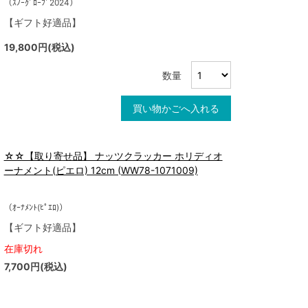
（ｽﾉｰｸﾞﾛｰﾌﾞ2024）
【ギフト好適品】
19,800円(税込)
数量
買い物かごへ入れる
☆☆【取り寄せ品】 ナッツクラッカー ホリディオ
ーナメント(ピエロ) 12cm (WW78-1071009)
（ｵｰﾅﾒﾝﾄ(ﾋﾟｴﾛ)）
【ギフト好適品】
在庫切れ
7,700円(税込)