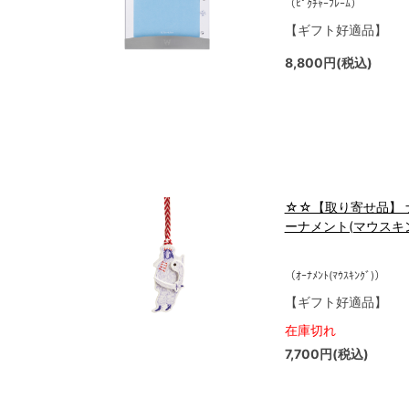
（ﾋﾟｸﾁｬｰﾌﾚｰﾑ）
【ギフト好適品】
8,800円(税込)
☆☆【取り寄せ品】 
ーナメント(マウスキング)
（ｵｰﾅﾒﾝﾄ(ﾏｳｽｷﾝｸﾞ)）
【ギフト好適品】
在庫切れ
7,700円(税込)