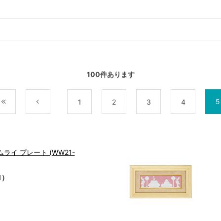
100
件あります
5
最初
前
1
2
3
4
ライ プレート (WW21-
1）