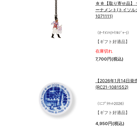
☆☆【取り寄せ品】 
ーナメント(トイソルジャ
1071111)
（ｵｰﾅﾒﾝﾄ(ﾄｲｿﾙｼﾞｬｰ)）
【ギフト好適品】
在庫切れ
7,700円(税込)
【2026年1月14日発
(RC21-1081552)
（ﾐﾆﾌﾟﾗｹｯﾄ2026）
【ギフト好適品】
4,950円(税込)