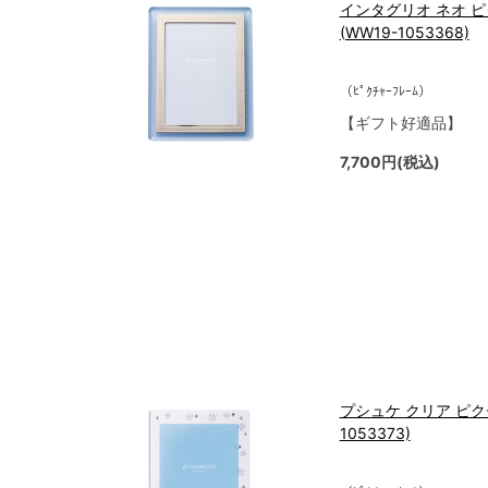
インタグリオ ネオ ピ
(WW19-1053368)
（ﾋﾟｸﾁｬｰﾌﾚｰﾑ）
【ギフト好適品】
7,700円(税込)
プシュケ クリア ピクチ
1053373)