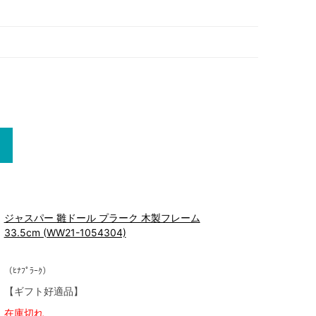
ジャスパー 雛ドール プラーク 木製フレーム
33.5cm (WW21-1054304)
（ﾋﾅﾌﾟﾗｰｸ）
【ギフト好適品】
在庫切れ