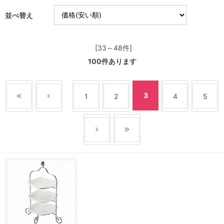
並べ替え
[33～48件]
100
件あります
3
1
2
4
5