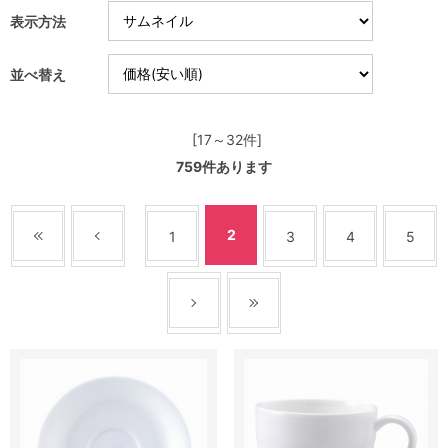
表示方法
並べ替え
[17～32件]
759
件あります
2
1
3
4
5