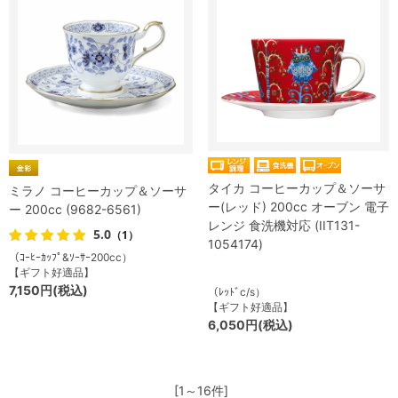
タイカ コーヒーカップ＆ソーサ
ミラノ コーヒーカップ＆ソーサ
ー(レッド) 200cc オーブン 電子
ー 200cc (9682-6561)
レンジ 食洗機対応 (IIT131-
5.0
（1）
1054174)
（ｺｰﾋｰｶｯﾌﾟ&ｿｰｻｰ200cc）
【ギフト好適品】
7,150円(税込)
（ﾚｯﾄﾞc/s）
【ギフト好適品】
6,050円(税込)
[1～16件]