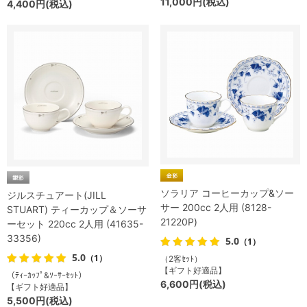
11,000円(税込)
4,400円(税込)
ソラリア コーヒーカップ&ソー
ジルスチュアート(JILL
サー 200cc 2人用 (8128-
STUART) ティーカップ＆ソーサ
21220P)
ーセット 220cc 2人用 (41635-
33356)
5.0
（1）
5.0
（1）
（2客ｾｯﾄ）
【ギフト好適品】
（ﾃｨｰｶｯﾌﾟ&ｿｰｻｰｾｯﾄ）
6,600円(税込)
【ギフト好適品】
5,500円(税込)