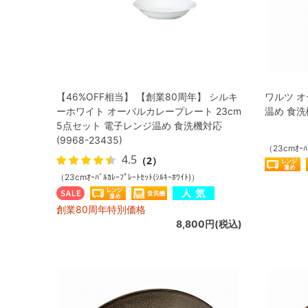
【46%OFF相当】 【創業80周年】 シルキ
ワルツ オ
ーホワイト オーバルカレープレート 23cm
温め 食洗機
5点セット 電子レンジ温め 食洗機対応
(9968-23435)
（23cmｵｰﾊ
4.5
（2）
（23cmｵｰﾊﾞﾙｶﾚｰﾌﾟﾚｰﾄｾｯﾄ(ｼﾙｷｰﾎﾜｲﾄ)）
創業80周年特別価格
8,800円(税込)