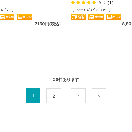
5.0
（1）
ﾞﾙﾌﾟﾚｰﾄ）
（25cmｵｰﾊﾞﾙﾌﾟﾚｰﾄ(ｶﾗｰ)）
7,150円(税込)
8,8
28
件あります
1
2
次
最後