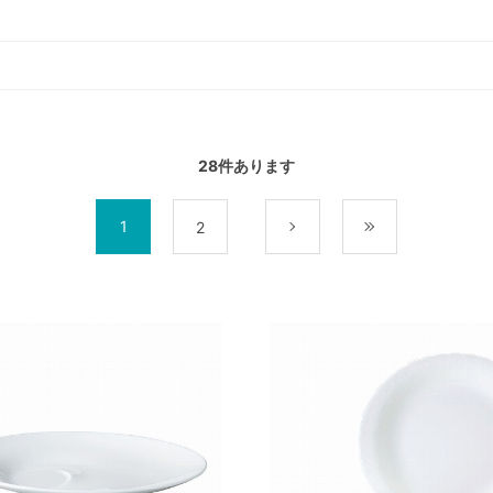
28
件あります
1
2
次
最後