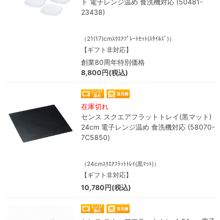
ト 電子レンジ温め 食洗機対応 (50481-
23438)
（21(17)cmｽｸｴｱﾌﾟﾚｰﾄｾｯﾄ(ｽﾀｲﾙｽﾞ)）
【ギフト非対応】
創業80周年特別価格
8,800円(税込)
在庫切れ
センス スクエアフラットトレイ(黒マット)
24cm 電子レンジ温め 食洗機対応 (58070-
7C5850)
（24cmｽｸｴｱﾌﾗｯﾄﾄﾚｲ(黒ﾏｯﾄ)）
【ギフト非対応】
10,780円(税込)