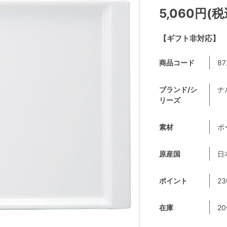
5,060円(税
【ギフト非対応】
商品コード
87
ブランド/シ
ナ
リーズ
素材
ボ
原産国
日
ポイント
23
在庫
2