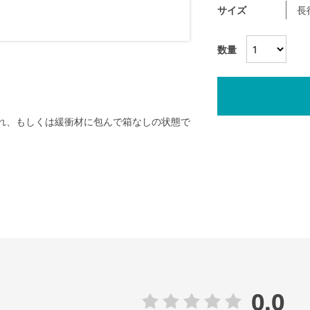
サイズ
長
数量
れ、もしくは緩衝材に包んで箱なしの状態で
0.0