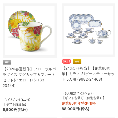
【24%OFF相当】【創業80周
【2026春夏新作】フローラルパ
年】ミラノ 21ピースティーセッ
ラダイス マグカップ＆プレート
ト 5人用 (9682-24468)
セット(イエロー) (51183-
23444)
（5人用21ﾋﾟｰｽﾃｨｰｾｯﾄ）
【ギフト包装可（個別包装）】
（ﾏｸﾞ&ﾌﾟﾚｰﾄ(ｲｴﾛｰ)）
創業80周年特別価格
【ギフト好適品】
88,000円(税込)
5,500円(税込)