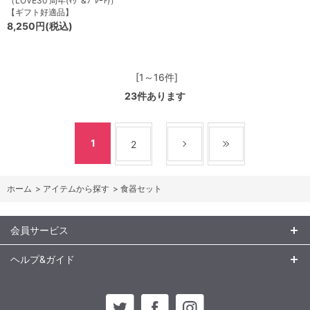
（LOVE30 周年(ﾏｸﾞ&ﾌﾟﾚｰﾄ)）
【ギフト好適品】
8,250円(税込)
[1～16件]
23
件あります
1
2
ホーム
>
アイテムから探す
>
食器セット
会員サービス
ヘルプ&ガイド