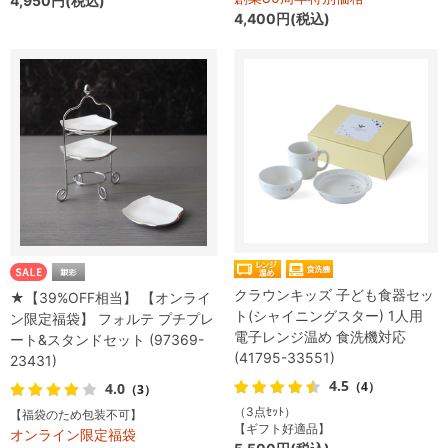
4,950円(税込)
4,400円(税込)
クラウンキッズ 子ども食器セッ
★【39%OFF相当】 【オンライ
ト(シャイニングスター) 1人用
ン限定福袋】 フォルテ プチプレ
電子レンジ温め 食洗機対応
ート&スタンドセット (97369-
(41795-33551)
23431)
4.5
（4）
4.0
（3）
（3点ｾｯﾄ）
【福袋のため包装不可】
【ギフト好適品】
オンライン限定福袋