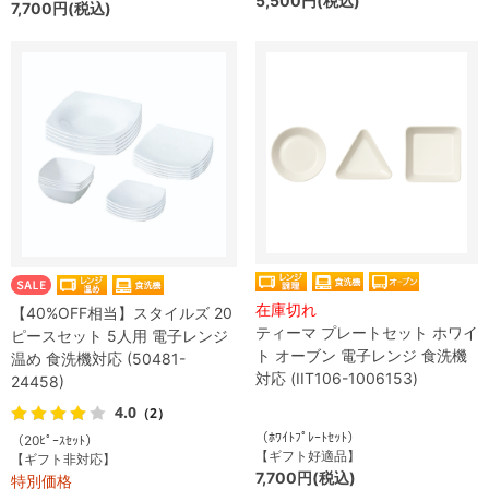
5,500円(税込)
7,700円(税込)
在庫切れ
【40%OFF相当】スタイルズ 20
ティーマ プレートセット ホワイ
ピースセット 5人用 電子レンジ
ト オーブン 電子レンジ 食洗機
温め 食洗機対応 (50481-
対応 (IIT106-1006153)
24458)
4.0
（2）
（ﾎﾜｲﾄﾌﾟﾚｰﾄｾｯﾄ）
（20ﾋﾟｰｽｾｯﾄ）
【ギフト好適品】
【ギフト非対応】
7,700円(税込)
特別価格