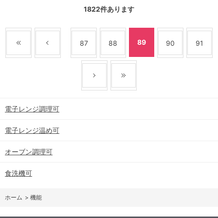
1822
件あります
89
87
88
90
91
電子レンジ調理可
電子レンジ温め可
オーブン調理可
食洗機可
ホーム
>
機能