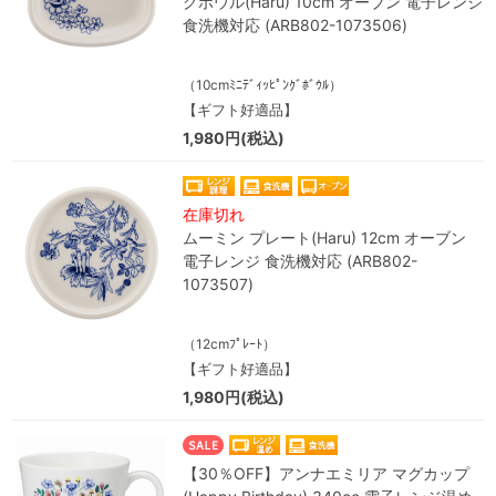
グボウル(Haru) 10cm オーブン 電子レンジ
食洗機対応 (ARB802-1073506)
（10cmﾐﾆﾃﾞｨｯﾋﾟﾝｸﾞﾎﾞｳﾙ）
【ギフト好適品】
1,980円(税込)
在庫切れ
ムーミン プレート(Haru) 12cm オーブン
電子レンジ 食洗機対応 (ARB802-
1073507)
（12cmﾌﾟﾚｰﾄ）
【ギフト好適品】
1,980円(税込)
【30％OFF】アンナエミリア マグカップ