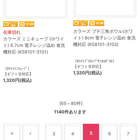
カラーズ プチ三角ボウル(ホワ
在庫切れ
イト) 8cm 電子レンジ温め 食洗
カラーズ ミニキューブ (ホワイ
機対応 (KS8101-3102)
ト) 6.7cm 電子レンジ温め 食洗
機対応 (KS8101-3101)
（ﾎﾜｲﾄﾌﾟﾁｶｯﾌﾟｻﾝｶｸﾎﾞｳﾙ）
【ギフト非対応】
（ﾎﾜｲﾄﾐﾆｷｭｰﾌﾞ）
1,320円(税込)
【ギフト非対応】
1,320円(税込)
[65～80件]
1140
件あります
5
3
4
6
7