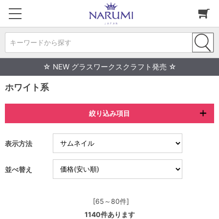
キーワードから探す
☆ NEW グラスワークスクラフト発売 ☆
ホワイト系
絞り込み項目
表示方法
並べ替え
[65～80件]
1140
件あります