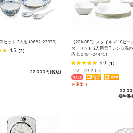
セット 2人用 (9682-23376)
【20%OFF】スタイルズ 10ピ
ターセット 2人用電子レンジ温め
4.5
（2）
応 (50481-24445)
）
5.0
（1）
（10ﾋﾟｰｽｽﾀｰﾀｰｾｯﾄ）
22,000円(税込)
在庫限り
22,0
通常価