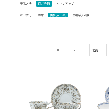
表示方法：
商品詳細
ピックアップ
並べ替え：
標準
価格(安い順)
価格(高い順)
最初
前
128