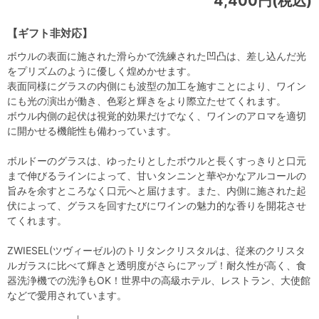
4,400円(税込)
【ギフト非対応】
ボウルの表面に施された滑らかで洗練された凹凸は、差し込んだ光
をプリズムのように優しく煌めかせます。
表面同様にグラスの内側にも波型の加工を施すことにより、ワイン
にも光の演出が働き、色彩と輝きをより際立たせてくれます。
ボウル内側の起伏は視覚的効果だけでなく、ワインのアロマを適切
に開かせる機能性も備わっています。
ボルドーのグラスは、ゆったりとしたボウルと長くすっきりと口元
まで伸びるラインによって、甘いタンニンと華やかなアルコールの
旨みを余すところなく口元へと届けます。また、内側に施された起
伏によって、グラスを回すたびにワインの魅力的な香りを開花させ
てくれます。
ZWIESEL(ツヴィーゼル)のトリタンクリスタルは、従来のクリスタ
ルガラスに比べて輝きと透明度がさらにアップ！耐久性が高く、食
器洗浄機での洗浄もOK！世界中の高級ホテル、レストラン、大使館
などで愛用されています。