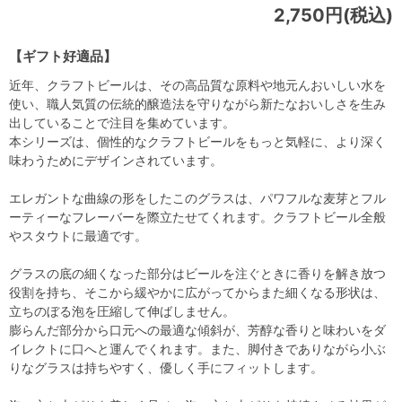
2,750円(税込)
【ギフト好適品】
近年、クラフトビールは、その高品質な原料や地元んおいしい水を
使い、職人気質の伝統的醸造法を守りながら新たなおいしさを生み
出していることで注目を集めています。
本シリーズは、個性的なクラフトビールをもっと気軽に、より深く
味わうためにデザインされています。
エレガントな曲線の形をしたこのグラスは、パワフルな麦芽とフル
ーティーなフレーバーを際立たせてくれます。クラフトビール全般
やスタウトに最適です。
グラスの底の細くなった部分はビールを注ぐときに香りを解き放つ
役割を持ち、そこから緩やかに広がってからまた細くなる形状は、
立ちのぼる泡を圧縮して伸ばしません。
膨らんだ部分から口元への最適な傾斜が、芳醇な香りと味わいをダ
イレクトに口へと運んでくれます。また、脚付きでありながら小ぶ
りなグラスは持ちやすく、優しく手にフィットします。