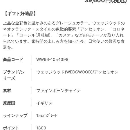
39,600円(税込)
【ギフト好適品】
上品な金彩色と温かみのあるグレージュカラー。ウェッジウッドの
ネオクラシック・スタイルの象徴的要素「アンセミオン」「コロネ
ード」「ローレル(月桂樹)」「カメオ」などのモチーフが取り入れ
られています。家時間の楽しみ方を知った今、日常使いの贅沢な食
器を。
商品コード
WW66-1054398
ブランド/シ
ウェッジウッド(WEDGWOOD)/アンセミオン
リーズ
素材
ファインボーンチャイナ
原産国
イギリス
ラインナップ
15cmﾌﾟﾚｰﾄ
ポイント
1800