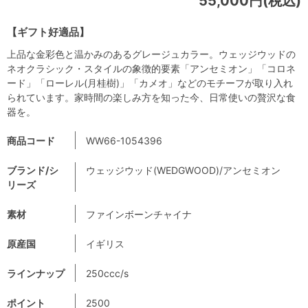
55,000円(税込)
【ギフト好適品】
上品な金彩色と温かみのあるグレージュカラー。ウェッジウッドの
ネオクラシック・スタイルの象徴的要素「アンセミオン」「コロネ
ード」「ローレル(月桂樹)」「カメオ」などのモチーフが取り入れ
られています。家時間の楽しみ方を知った今、日常使いの贅沢な食
器を。
商品コード
WW66-1054396
ブランド/シ
ウェッジウッド(WEDGWOOD)/アンセミオン
リーズ
素材
ファインボーンチャイナ
原産国
イギリス
ラインナップ
250ccc/s
ポイント
2500