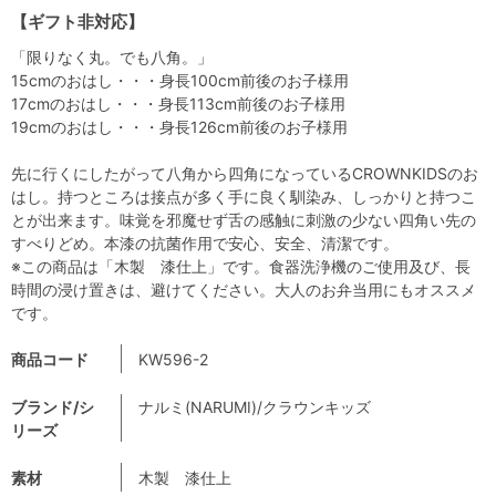
【ギフト非対応】
「限りなく丸。でも八角。」
15cmのおはし・・・身長100cm前後のお子様用
17cmのおはし・・・身長113cm前後のお子様用
19cmのおはし・・・身長126cm前後のお子様用
先に行くにしたがって八角から四角になっているCROWNKIDSのお
はし。持つところは接点が多く手に良く馴染み、しっかりと持つこ
とが出来ます。味覚を邪魔せず舌の感触に刺激の少ない四角い先の
すべりどめ。本漆の抗菌作用で安心、安全、清潔です。
※この商品は「木製 漆仕上」です。食器洗浄機のご使用及び、長
時間の浸け置きは、避けてください。大人のお弁当用にもオススメ
です。
商品コード
KW596-2
ブランド/シ
ナルミ(NARUMI)/クラウンキッズ
リーズ
素材
木製 漆仕上