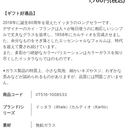
1,760円(税込)
【ギフト好適品】
2018年に誕生60周年を迎えたイッタラのロングセラーです。
デザイナーのカイ・フランクは人々が毎日使うのに相応しいシンプ
ルで丈夫なグラスを追求し、1958年にカルティオを完成させまし
た。余分なものをそぎ落としたエッセンシャルなフォルムは、時代
を超えて愛され続けています。
また、多彩かつ絶妙なカラーバリエーションはカラーガラスを知り
尽くしたイッタラならではのものです。
※ガラス製品の特質上、小さな気泡、細かいキズやスジ、わずかな
歪みなどが認められるものがありますが、品質には問題ございませ
ん。
商品コード
IIT516-1008533
ブランド/シ
イッタラ（iittala）/カルティオ（Kartio）
リーズ
素材
無鉛ガラス