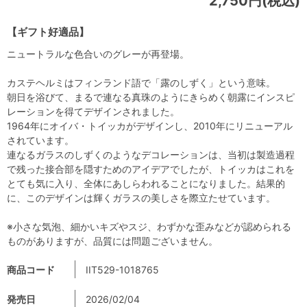
2,750円(税込)
【ギフト好適品】
ニュートラルな色合いのグレーが再登場。
カステヘルミはフィンランド語で「露のしずく」という意味。
朝日を浴びて、まるで連なる真珠のようにきらめく朝露にインスピ
レーションを得てデザインされました。
1964年にオイバ・トイッカがデザインし、2010年にリニューアル
されています。
連なるガラスのしずくのようなデコレーションは、当初は製造過程
で残った接合部を隠すためのアイデアでしたが、トイッカはこれを
とても気に入り、全体にあしらわれることになりました。結果的
に、このデザインは輝くガラスの美しさを際立たせています。
※小さな気泡、細かいキズやスジ、わずかな歪みなどが認められる
ものがありますが、品質には問題ございません。
商品コード
IIT529-1018765
発売日
2026/02/04