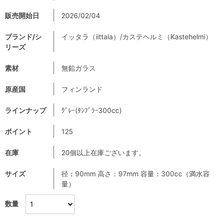
販売開始日
2026/02/04
ブランド/シ
イッタラ（iittala）/カステヘルミ（Kastehelmi）
リーズ
素材
無鉛ガラス
原産国
フィンランド
ラインナップ
ｸﾞﾚｰ(ﾀﾝﾌﾞﾗｰ300cc)
ポイント
125
在庫
20個以上在庫ございます。
サイズ
径：90mm 高さ：97mm 容量：300cc（満水容
量）
数量