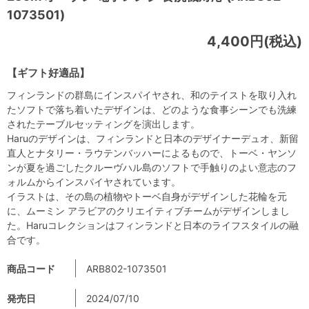
1073501)
4,400円(税込)
【ギフト好適品】
フィンランドの群島にインスパイヤされ、和のテイストを取り入れ
たソフトで落ち着いたデザインは、どのような食事シーンでも洗練
されたテーブルセッティングを演出します。
Haruのデザインは、フィンランドと日本のデザイナーデュオ、新留
直人とナタリー・ラウテンバッハーによるもので、トーベ・ヤンソ
ンが夏を過ごしたクルーヴハル島のソフトで手触りのよい意志のフ
ォルムからインスパイヤされています。
イラストは、その島の植物やトーベ自身がデザインした花輪を元
に、ムーミン アラビアのクリエイティブチームがデザインしまし
た。Haruコレクションはフィンランドと日本のライフスタイルの融
合です。
商品コード
ARB802-1073501
発売日
2024/07/10