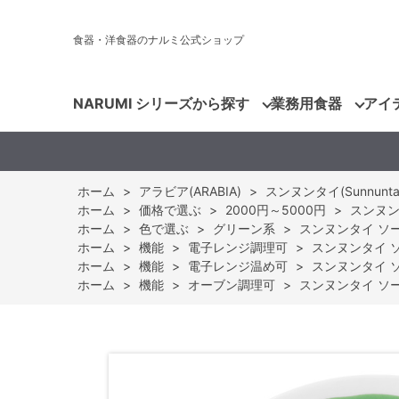
食器・洋食器のナルミ公式ショップ
NARUMI シリーズから探す
業務用食器
アイ
ホーム
>
アラビア(ARABIA)
>
スンヌンタイ(Sunnuntai
ホーム
>
価格で選ぶ
>
2000円～5000円
>
スンヌンタ
ホーム
>
色で選ぶ
>
グリーン系
>
スンヌンタイ ソーサ
ホーム
>
機能
>
電子レンジ調理可
>
スンヌンタイ ソー
ホーム
>
機能
>
電子レンジ温め可
>
スンヌンタイ ソー
ホーム
>
機能
>
オーブン調理可
>
スンヌンタイ ソーサ