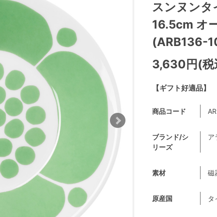
スンヌンタ
16.5cm
(ARB136-1
3,630円(税
【ギフト好適品】
商品コード
AR
ブランド/シ
ア
リーズ
素材
磁
原産国
タ