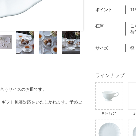
ポイント
11
在庫
こ
荷
サイズ
径
ラインナップ
合うサイズのお皿です。
く、ギフト包装対応をいたしかねます。予めご
ﾃｨｰｶｯﾌﾟ
ｺ