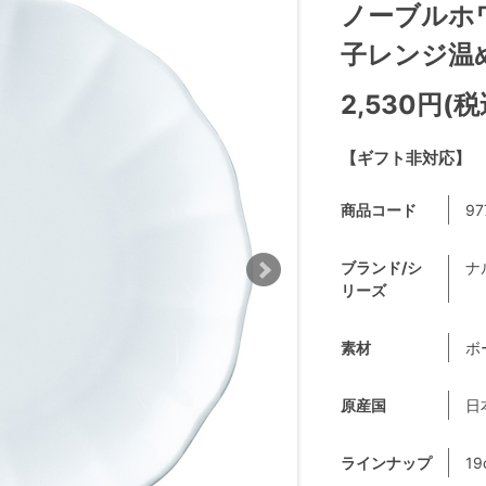
ノーブルホワ
子レンジ温め 
2,530円(税
【ギフト非対応】
商品コード
97
ブランド/シ
ナ
リーズ
素材
ボ
原産国
日
ラインナップ
19