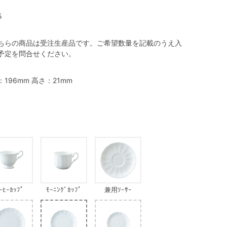
5
ちらの商品は受注生産品です。ご希望数量を記載のうえ入
予定を問合せください。
：196mm 高さ：21mm
ｰﾋｰｶｯﾌﾟ
ﾓｰﾆﾝｸﾞｶｯﾌﾟ
兼用ｿｰｻｰ