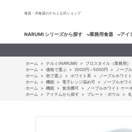
食器・洋食器のナルミ公式ショップ
NARUMI シリーズから探す
業務用食器
アイ
ホーム
>
ナルミ(NARUMI)
>
プロスタイル（業務用）
ホーム
>
価格で選ぶ
>
2000円～5000円
>
ノーブルホ
ホーム
>
色で選ぶ
>
ホワイト系
>
ノーブルホワイト ケ
ホーム
>
機能
>
電子レンジ温め可
>
ノーブルホワイト
ホーム
>
機能
>
食洗機可
>
ノーブルホワイト ケーキプレ
ホーム
>
アイテムから探す
>
プレート・ボウル
>
丸