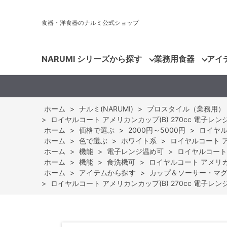
食器・洋食器のナルミ公式ショップ
NARUMI シリーズから探す
業務用食器
アイ
ホーム
>
ナルミ(NARUMI)
>
プロスタイル（業務用）
>
ロイヤルコート アメリカンカップ(B) 270cc 電子レンジ温
ホーム
>
価格で選ぶ
>
2000円～5000円
>
ロイヤルコ
ホーム
>
色で選ぶ
>
ホワイト系
>
ロイヤルコート アメ
ホーム
>
機能
>
電子レンジ温め可
>
ロイヤルコート ア
ホーム
>
機能
>
食洗機可
>
ロイヤルコート アメリカンカ
ホーム
>
アイテムから探す
>
カップ＆ソーサー・マ
>
ロイヤルコート アメリカンカップ(B) 270cc 電子レンジ温