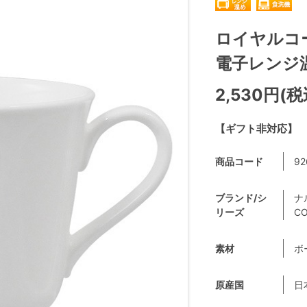
ロイヤルコー
電子レンジ温め
2,530円(税
【ギフト非対応】
商品コード
92
ブランド/シ
ナ
リーズ
CO
素材
ボ
原産国
日