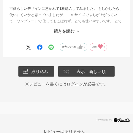
可愛らしいデザインに惹かれて1枚購入してみました。 もしかしたら、
使いにくいかと思っていましたが、 このサイズでふちが上がってい
て、ワンプレートで 使ってもこぼれず、とても使いやすいです。 とて
も気に入って、もう一枚追加購入するとともに、 お揃いのマグカップ
続きを読む
も購入してみました。 まだ届いていないので（注文したばかり）今か
ら楽しみです。 少し厚みがありすぎるかな？とも思っていましたが 使
ってみると、特に気にならないで（重すぎる事もなく） 使えていま
参考になった
2
Like!
0
す。
絞り込み
表示：新しい順
※レビューを書くには
ログイン
が必要です。
レビューはありません。