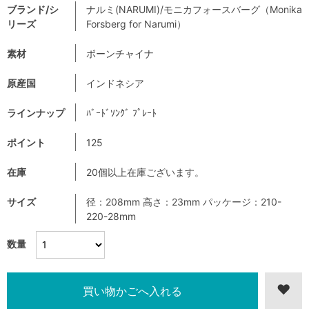
ブランド/シ
ナルミ(NARUMI)/モニカフォースバーグ（Monika
リーズ
Forsberg for Narumi）
素材
ボーンチャイナ
原産国
インドネシア
ラインナップ
ﾊﾞｰﾄﾞｿﾝｸﾞ ﾌﾟﾚｰﾄ
ポイント
125
在庫
20個以上在庫ございます。
サイズ
径：208mm 高さ：23mm パッケージ：210-
220-28mm
数量