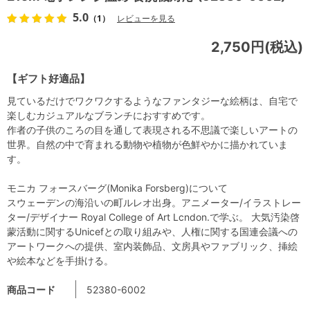
5.0
（1）
レビューを見る
2,750円(税込)
【ギフト好適品】
見ているだけでワクワクするようなファンタジーな絵柄は、自宅で
楽しむカジュアルなブランチにおすすめです。
作者の子供のころの目を通して表現される不思議で楽しいアートの
世界。自然の中で育まれる動物や植物が色鮮やかに描かれていま
す。
モニカ フォースバーグ(Monika Forsberg)について
スウェーデンの海沿いの町ルレオ出身。アニメーター/イラストレー
ター/デザイナー Royal College of Art Lcndon.で学ぶ。 大気汚染啓
蒙活動に関するUnicefとの取り組みや、人権に関する国連会議への
アートワークへの提供、室内装飾品、文房具やファブリック、挿絵
や絵本などを手掛ける。
商品コード
52380-6002