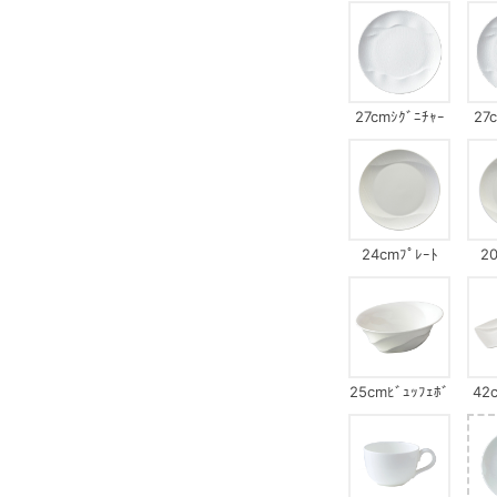
27cmｼｸﾞﾆﾁｬｰ
27
ﾌﾟﾚｰﾄ(ﾏｯﾄ&ｼｬｲ
ﾝ)
24cmﾌﾟﾚｰﾄ
20
25cmﾋﾞｭｯﾌｪﾎﾞ
42
ｳﾙ