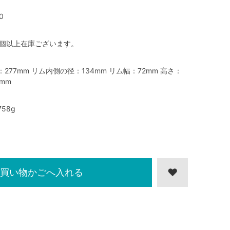
0
0個以上在庫ございます。
：277mm リム内側の径：134mm リム幅：72mm 高さ：
2mm
758g
買い物かごへ入れる