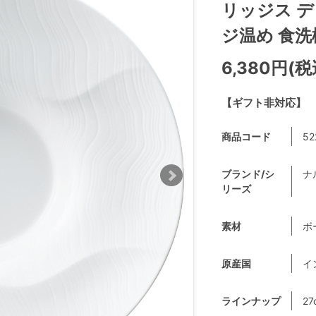
リッジス デ
ジ温め 食洗機
6,380円(税
【ギフト非対応】
商品コード
52
ブランド/シ
ナ
リーズ
素材
ボ
原産国
イ
ラインナップ
27