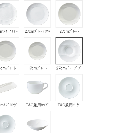
cmｼｸﾞﾆﾁｬｰ
27cmﾌﾟﾚｰﾄ(ﾏｯ
27cmﾌﾟﾚｰﾄ
ﾌﾟﾚｰﾄ
ﾄ&ｼｬｲﾝ)
cmﾌﾟﾚｰﾄ
17cmﾌﾟﾚｰﾄ
27cmﾃﾞｨｰﾌﾟﾌﾟ
ﾚｰﾄ
cmｵﾌﾞﾛﾝｸﾞ
T&C兼用ｶｯﾌﾟ
T&C兼用ｿｰｻｰ
ﾎﾞｳﾙ