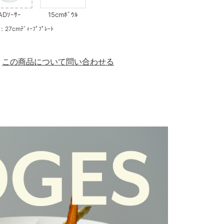
ADｿｰｻｰ
15cmﾎﾞｳﾙ
mﾃﾞｨｰﾌﾟﾌﾟﾚｰﾄ
この商品について問い合わせる