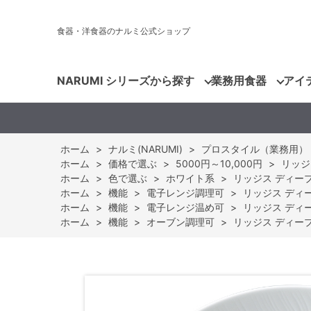
食器・洋食器のナルミ公式ショップ
NARUMI シリーズから探す
業務用食器
アイ
ホーム
>
ナルミ(NARUMI)
>
プロスタイル（業務用）
ホーム
>
価格で選ぶ
>
5000円～10,000円
>
リッジ
ホーム
>
色で選ぶ
>
ホワイト系
>
リッジス ディーププ
ホーム
>
機能
>
電子レンジ調理可
>
リッジス ディープ
ホーム
>
機能
>
電子レンジ温め可
>
リッジス ディープ
ホーム
>
機能
>
オーブン調理可
>
リッジス ディーププ