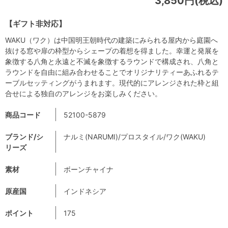
3,850円(税込)
【ギフト非対応】
WAKU（ワク）は中国明王朝時代の建築にみられる屋内から庭園へ
抜ける窓や扉の枠型からシェープの着想を得ました。幸運と発展を
象徴する八角と永遠と不滅を象徴するラウンドで構成され、八角と
ラウンドを自由に組み合わせることでオリジナリティーあふれるテ
ーブルセッティングがうまれます。現代的にアレンジされた枠と組
合せによる独自のアレンジをお楽しみください。
商品コード
52100-5879
ブランド/シ
ナルミ(NARUMI)/プロスタイル/ワク(WAKU)
リーズ
素材
ボーンチャイナ
原産国
インドネシア
ポイント
175