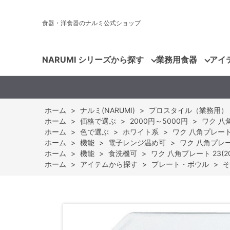
食器・洋食器のナルミ公式ショップ
NARUMI シリーズから探す
業務用食器
アイ
ホーム
>
ナルミ(NARUMI)
>
プロスタイル（業務用）
ホーム
>
価格で選ぶ
>
2000円～5000円
>
ワク 八角
ホーム
>
色で選ぶ
>
ホワイト系
>
ワク 八角プレート 2
ホーム
>
機能
>
電子レンジ温め可
>
ワク 八角プレート
ホーム
>
機能
>
食洗機可
>
ワク 八角プレート 23(20
ホーム
>
アイテムから探す
>
プレート・ボウル
>
そ