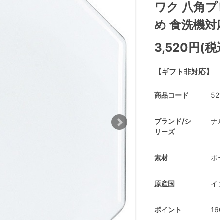
ワク 八角プ
め 食洗機対応 
3,520円(税
【ギフト非対応】
商品コード
52
ブランド/シ
ナ
リーズ
素材
ボ
原産国
イ
ポイント
16