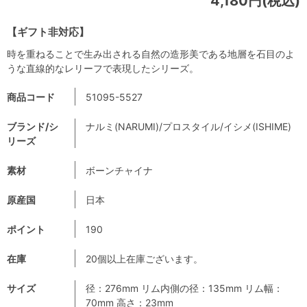
4,180円(税込)
【ギフト非対応】
時を重ねることで生み出される自然の造形美である地層を石目のよ
うな直線的なレリーフで表現したシリーズ。
商品コード
51095-5527
ブランド/シ
ナルミ(NARUMI)/プロスタイル/イシメ(ISHIME)
リーズ
素材
ボーンチャイナ
原産国
日本
ポイント
190
在庫
20個以上在庫ございます。
サイズ
径：276mm リム内側の径：135mm リム幅：
70mm 高さ：23mm