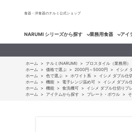
食器・洋食器のナルミ公式ショップ
NARUMI シリーズから探す
業務用食器
アイ
ホーム
>
ナルミ(NARUMI)
>
プロスタイル（業務用）
ホーム
>
価格で選ぶ
>
2000円～5000円
>
イシメ 
ホーム
>
色で選ぶ
>
ホワイト系
>
イシメ ダブル仕切り
ホーム
>
機能
>
電子レンジ温め可
>
イシメ ダブル仕
ホーム
>
機能
>
食洗機可
>
イシメ ダブル仕切りプレー
ホーム
>
アイテムから探す
>
プレート・ボウル
>
そ