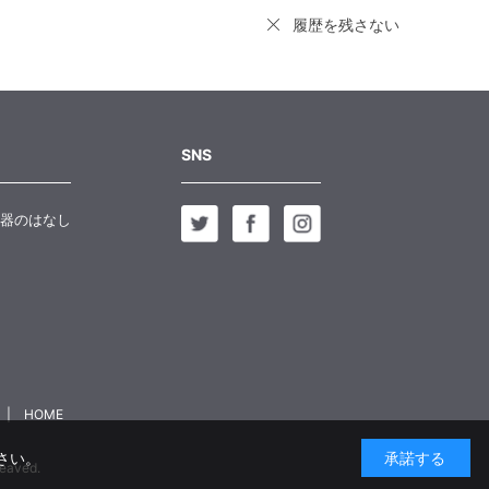
履歴を残さない
SNS
器のはなし
HOME
さい。
承諾する
aved.