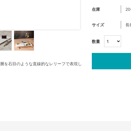
在庫
2
サイズ
長
数量
層を石目のような直線的なレリーフで表現し