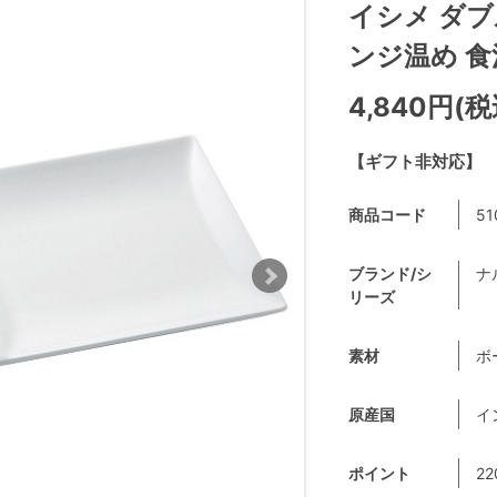
イシメ ダブ
ンジ温め 食洗
4,840円(税
【ギフト非対応】
商品コード
51
ブランド/シ
ナ
リーズ
素材
ボ
原産国
イ
ポイント
22