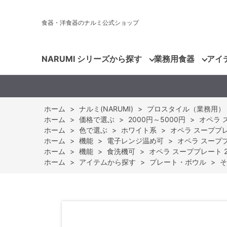
食器・洋食器のナルミ公式ショップ
NARUMI シリーズから探す
業務用食器
アイ
ホーム
>
ナルミ(NARUMI)
>
プロスタイル（業務用）
ホーム
>
価格で選ぶ
>
2000円～5000円
>
オペラ ス
ホーム
>
色で選ぶ
>
ホワイト系
>
オペラ スーププレー
ホーム
>
機能
>
電子レンジ温め可
>
オペラ スーププレ
ホーム
>
機能
>
食洗機可
>
オペラ スーププレート 23
ホーム
>
アイテムから探す
>
プレート・ボウル
>
そ