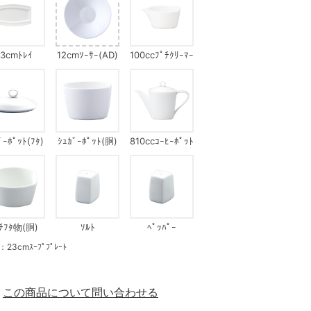
3cmﾄﾚｲ
12cmｿｰｻｰ(AD)
100ccﾌﾟﾁｸﾘｰﾏｰ
ﾞｰﾎﾟｯﾄ(ﾌﾀ)
ｼｭｶﾞｰﾎﾟｯﾄ(胴)
810ccｺｰﾋｰﾎﾟｯﾄ
ﾁﾌﾀ物(胴)
ｿﾙﾄ
ﾍﾟｯﾊﾟｰ
cmｽｰﾌﾟﾌﾟﾚｰﾄ
この商品について問い合わせる