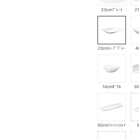
23cmﾌﾟﾚｰﾄ
2
23cmｽｰﾌﾟﾌﾟﾚｰ
4
ﾄ
14cmﾎﾞｳﾙ
60
60cmﾌｨｯｼｭﾄﾚｲ