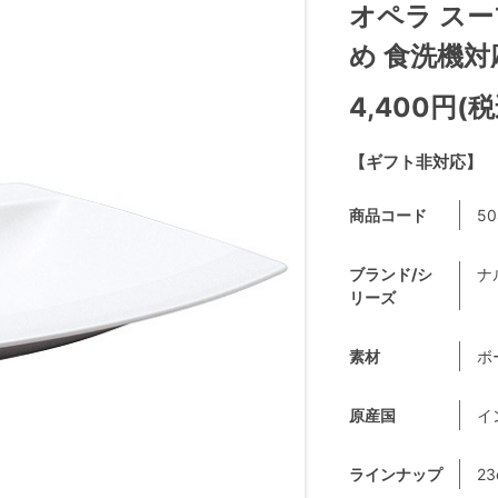
オペラ スー
め 食洗機対応 
4,400円(税
【ギフト非対応】
商品コード
50
ブランド/シ
ナ
リーズ
素材
ボ
原産国
イ
ラインナップ
23