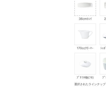
36cmﾄﾚｲ
2
170ccｸﾘｰﾏｰ
ｼｭｶ
ﾌﾟﾁﾌﾀ物(ﾌﾀ)
ﾌﾟ
選択されたラインナップ：23