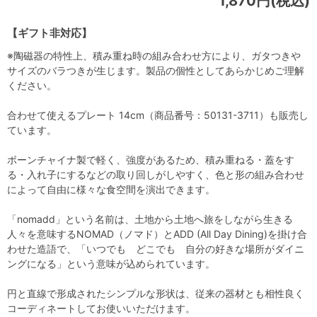
1,870円(税込)
【ギフト非対応】
※陶磁器の特性上、積み重ね時の組み合わせ方により、ガタつきや
サイズのバラつきが生じます。製品の個性としてあらかじめご理解
ください。
合わせて使えるプレート 14cm（商品番号：50131-3711）も販売し
ています。
ボーンチャイナ製で軽く、強度があるため、積み重ねる・蓋をす
る・入れ子にするなどの取り回しがしやすく、色と形の組み合わせ
によって自由に様々な食空間を演出できます。
「nomadd」という名前は、土地から土地へ旅をしながら生きる
人々を意味するNOMAD（ノマド）とADD (All Day Dining)を掛け合
わせた造語で、「いつでも どこでも 自分の好きな場所がダイニ
ングになる」という意味が込められています。
円と直線で形成されたシンプルな形状は、従来の器材とも相性良く
コーディネートしてお使いいただけます。