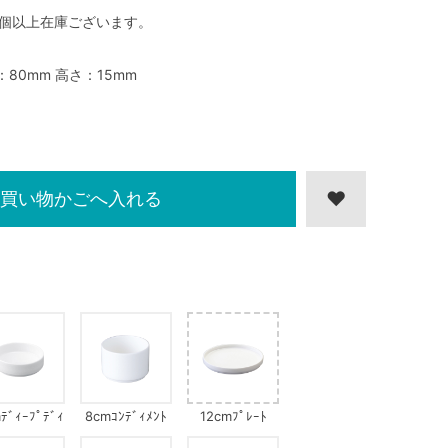
0個以上在庫ございます。
：80mm 高さ：15mm
買い物かごへ入れる
ﾃﾞｨｰﾌﾟﾃﾞｨ
8cmｺﾝﾃﾞｨﾒﾝﾄ
12cmﾌﾟﾚｰﾄ
ｯｼｭ
ﾎﾞｳﾙ