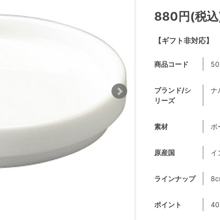
880円(税込
【ギフト非対応】
商品コード
50
ブランド/シ
ナ
リーズ
素材
ボ
原産国
イ
ラインナップ
8c
ポイント
40