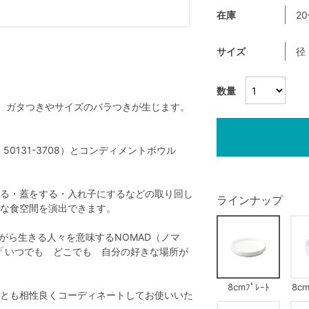
在庫
2
サイズ
径
数量
、ガタつきやサイズのバラつきが生じます。
0131-3708）とコンディメントボウル
る・蓋をする・入れ子にするなどの取り回し
ラインナップ
な食空間を演出できます。
ながら生きる人々を意味するNOMAD（ノマ
た造語で、「いつでも どこでも 自分の好きな場所が
8cmﾌﾟﾚｰﾄ
8cm
とも相性良くコーディネートしてお使いいた