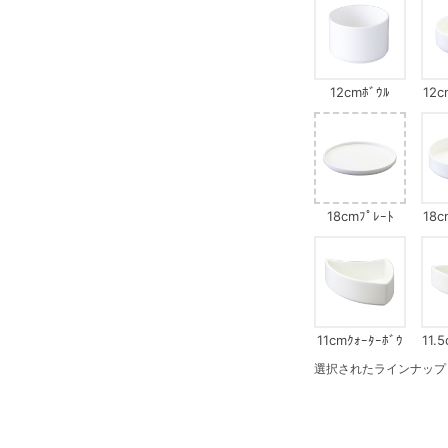
12cmﾎﾞｳﾙ
12c
18cmﾌﾟﾚｰﾄ
18c
11cmｸｫｰﾀｰﾎﾞｳ
11.
ﾙ
選択されたラインナップ：8