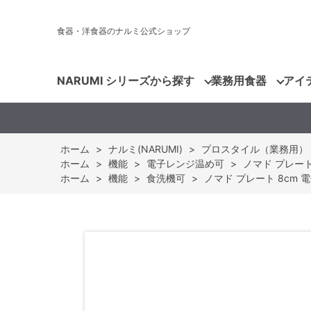
食器・洋食器のナルミ公式ショップ
NARUMI シリーズから探す
業務用食器
アイ
ホーム
>
ナルミ(NARUMI)
>
プロスタイル（業務用）
ホーム
>
機能
>
電子レンジ温め可
>
ノマド プレート 
ホーム
>
機能
>
食洗機可
>
ノマド プレート 8cm 電