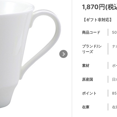
1,870円(税
【ギフト非対応】
商品コード
50
ブランド/シ
ナ
リーズ
素材
ボ
原産国
日
ポイント
85
在庫
在