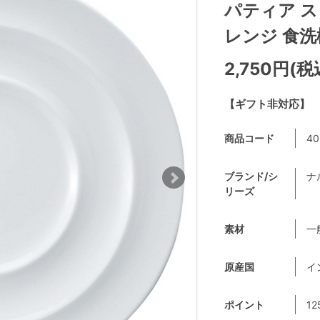
パティア ス
レンジ 食洗機
2,750円(税
【ギフト非対応】
商品コード
40
ブランド/シ
ナ
リーズ
素材
一
原産国
イ
ポイント
12