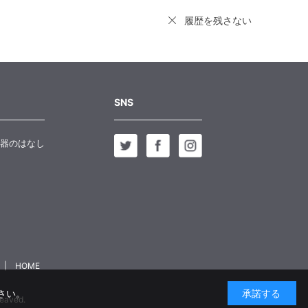
履歴を残さない
SNS
器のはなし
HOME
さい。
承諾する
aved.