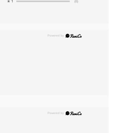
★
1
(0)