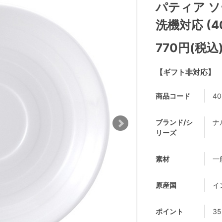
パティア ソー
洗機対応 (40
770円(税込
【ギフト非対応】
商品コード
40
ブランド/シ
ナ
リーズ
素材
一
原産国
イ
ポイント
35