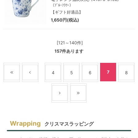
（ﾌﾞﾙｰﾌﾗﾜｰ）
【ギフト好適品】
1,650円(税込)
[121～140件]
157
件あります
7
4
5
6
8
クリスマスラッピング