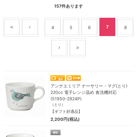
157
件あります
7
4
5
6
8
アンナエミリア ナーサリー・マグ(とり)
220cc 電子レンジ温め 食洗機対応
(51950-2924P)
（とり）
【ギフト好適品】
2,200円(税込)