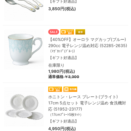
【ギフト好適品】
3,850円(税込)
【40%OFF】オーロラ マグカップ(ブルー)
290cc 電子レンジ温め対応 (52285-2635)
（ﾏｸﾞｶｯﾌﾟ(ﾌﾞﾙｰ)）
【ギフト好適品】
在庫限り
1,980円(税込)
通常価格
￥3,300
ホニトン・レース プレート(ブライト)
17cm 5点セット 電子レンジ温め 食洗機対
応 (51952-23177)
（17cmﾌﾟﾚｰﾄ5枚ｾｯﾄ）
【ギフト好適品】
4,950円(税込)