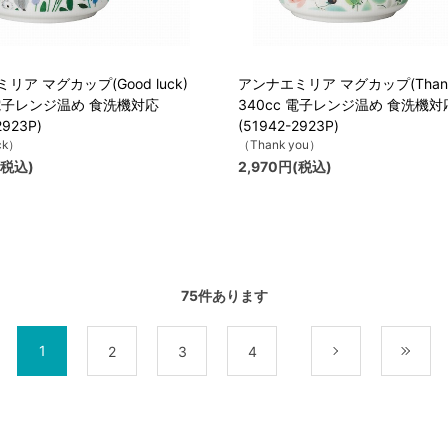
リア マグカップ(Good luck)
アンナエミリア マグカップ(Thank 
 電子レンジ温め 食洗機対応
340cc 電子レンジ温め 食洗機対
2923P)
(51942-2923P)
ck）
（Thank you）
(税込)
2,970円(税込)
75
件あります
1
2
3
4
次
最