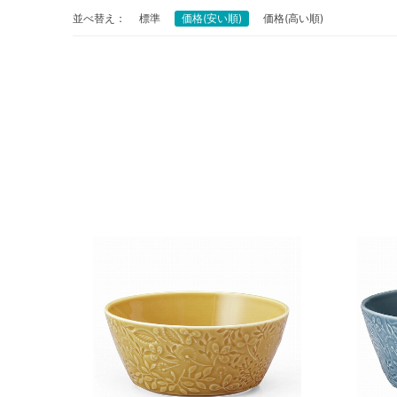
並べ替え：
標準
価格(安い順)
価格(高い順)