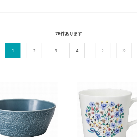
75
件あります
1
2
3
4
次
最