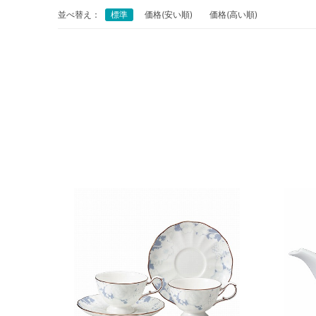
並べ替え：
標準
価格(安い順)
価格(高い順)