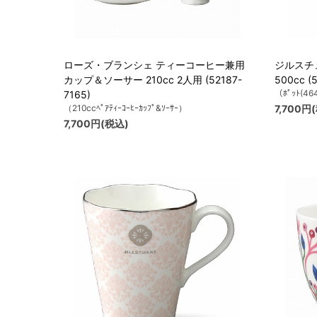
ローズ・ブランシェ ティーコーヒー兼用
ジルスチュ
カップ＆ソーサー 210cc 2人用 (52187-
500cc (
（ﾎﾟｯﾄ(46
7165)
（210ccﾍﾟｱﾃｨｰｺｰﾋｰｶｯﾌﾟ&ｿｰｻｰ）
7,700円
7,700円(税込)