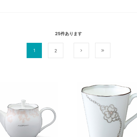
25
件あります
1
2
次
最後