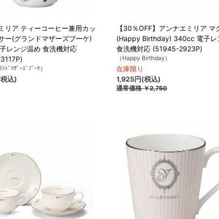
ミリア ティーコーヒー兼用カッ
【30％OFF】アンナエミリア マ
サー(グランドマザーズブーケ)
(Happy Birthday) 340cc 電
 電子レンジ温め 食洗機対応
食洗機対応 (51945-2923P)
（Happy Birthday）
23117P)
ﾝﾄﾞﾏｻﾞｰｽﾞﾌﾞｰｹ）
在庫限り
(税込)
1,925円(税込)
通常価格
￥2,750